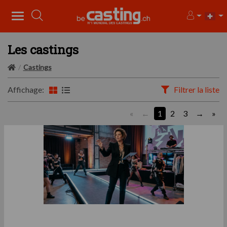
Les castings
Castings
Affichage:
Filtrer la liste
«
1
2
3
»