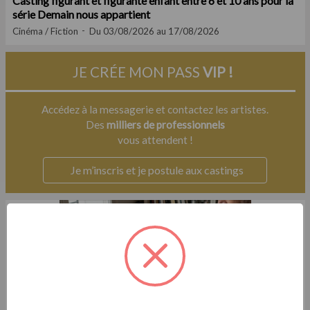
Casting figurant et figurante enfant entre 6 et 10 ans pour la
série Demain nous appartient
Cinéma / Fiction
Du 03/08/2026 au 17/08/2026
JE CRÉE MON PASS
VIP !
Accédez à la messagerie et contactez les artistes.
Des
milliers de professionnels
vous attendent !
Je m’inscris et je postule aux castings