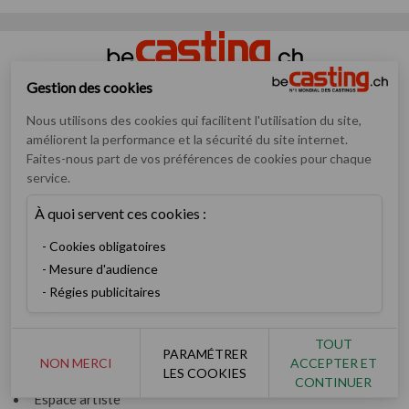
Gestion des cookies
Numéro un mondial des annonces de casting pour artistes
Nous utilisons des cookies qui facilitent l'utilisation du site,
débutants ou confirmés
améliorent la performance et la sécurité du site internet.
Faites-nous part de vos préférences de cookies pour chaque
Casting
service.
Inscription
Devenez membre V.I.P
À quoi servent ces cookies :
Consulter les castings
Cookies obligatoires
Enfants & ados
Mesure d'audience
Devenez recruteur
Régies publicitaires
Artiste
Rechercher un artiste
TOUT
PARAMÉTRER
Les derniers books
NON MERCI
ACCEPTER ET
LES COOKIES
Ils ont réussi
CONTINUER
Espace artiste