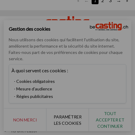
«
1
2
3
»
Gestion des cookies
Nous utilisons des cookies qui facilitent l'utilisation du site,
Numéro un mondial des annonces de casting pour artistes
améliorent la performance et la sécurité du site internet.
débutants ou confirmés
Faites-nous part de vos préférences de cookies pour chaque
service.
Casting
Inscription
À quoi servent ces cookies :
Devenez membre V.I.P
Cookies obligatoires
Consulter les castings
Mesure d'audience
Enfants & ados
Régies publicitaires
Devenez recruteur
Artiste
TOUT
Rechercher un artiste
PARAMÉTRER
NON MERCI
ACCEPTER ET
LES COOKIES
Les derniers books
CONTINUER
Ils ont réussi