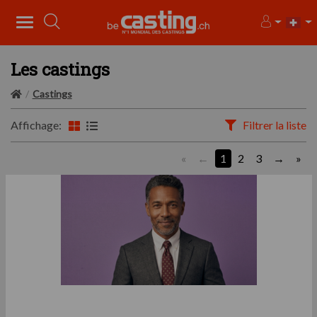
Les castings
Castings
Affichage:
Filtrer la liste
«
1
2
3
»