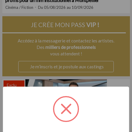
profils pour un film institutionnel à Montpellier
Cinéma / Fiction
Du 05/08/2026 au 10/09/2026
JE CRÉE MON PASS
VIP !
Accédez à la messagerie et contactez les artistes.
Des
milliers de professionnels
vous attendent !
Je m’inscris et je postule aux castings
Exclu
Casting