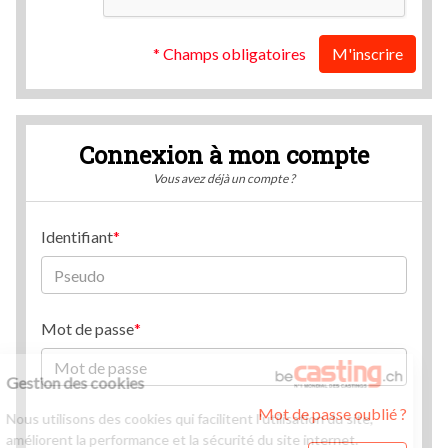
* Champs obligatoires
M'inscrire
Connexion à mon compte
Vous avez déjà un compte ?
Identifiant
Mot de passe
Gestion des cookies
Mot de passe oublié ?
Nous utilisons des cookies qui facilitent l'utilisation du site,
améliorent la performance et la sécurité du site internet.