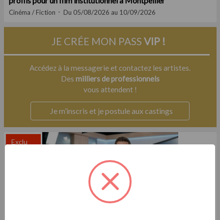
profils pour un film institutionnel à Montpellier
Cinéma / Fiction
Du 05/08/2026 au 10/09/2026
JE CRÉE MON PASS
VIP !
Accédez à la messagerie et contactez les artistes.
Des
milliers de professionnels
vous attendent !
Je m’inscris et je postule aux castings
Exclu
Casting