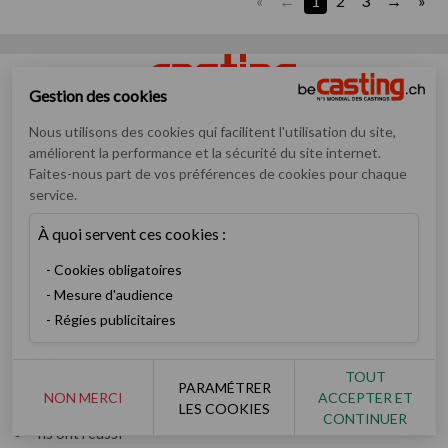
«
1
2
3
»
Gestion des cookies
Nous utilisons des cookies qui facilitent l'utilisation du site,
Numéro un mondial des annonces de casting pour artistes
améliorent la performance et la sécurité du site internet.
débutants ou confirmés
Faites-nous part de vos préférences de cookies pour chaque
service.
Casting
Inscription
À quoi servent ces cookies :
Devenez membre V.I.P
Cookies obligatoires
Consulter les castings
Mesure d'audience
Enfants & ados
Régies publicitaires
Devenez recruteur
Artiste
TOUT
Rechercher un artiste
PARAMÉTRER
NON MERCI
ACCEPTER ET
LES COOKIES
Les derniers books
CONTINUER
Ils ont réussi