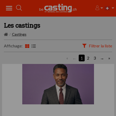
Les castings
Castings
Affichage:
Filtrer la liste
«
1
2
3
»