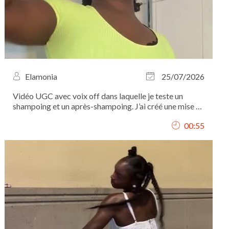
Elamonia
25/07/2026
Vidéo UGC avec voix off dans laquelle je teste un
shampoing et un après-shampoing. J’ai créé une mise en
scène autour de leur utilisation, présenté les différentes
00:55
étapes et mis en valeur les produits à travers des plans
détaillés. Tournage, voix...