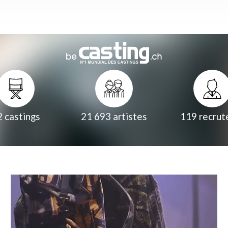
2
castings
21 693
artistes
119
recrut