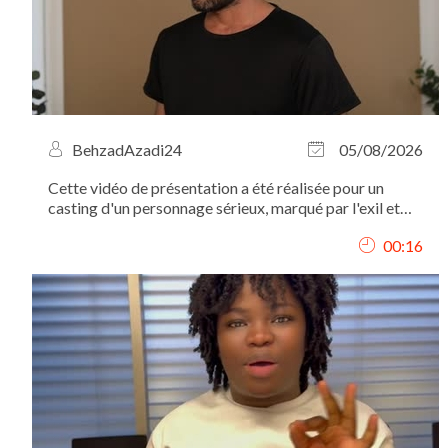
BehzadAzadi24
05/08/2026
Cette vidéo de présentation a été réalisée pour un
casting d'un personnage sérieux, marqué par l'exil et
l'expérience migratoire. C'est pourquoi mon expression
00:16
est volontairement sobre, sans sourire, afin de
correspondre au profil recherché.