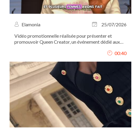
Elamonia
25/07/2026
Vidéo promotionnelle réalisée pour présenter et
promouvoir Queen Creator, un événement dédié aux
femmes créatrices et entrepreneures. J’ai conçu le
00:40
concept de la vidéo, assuré le tournage et réalisé le
montage afin de transmettre une image...