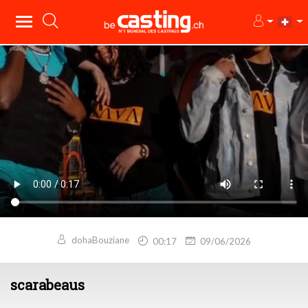
dohaBouziane
00:17
09/06/2026
scarabeaus