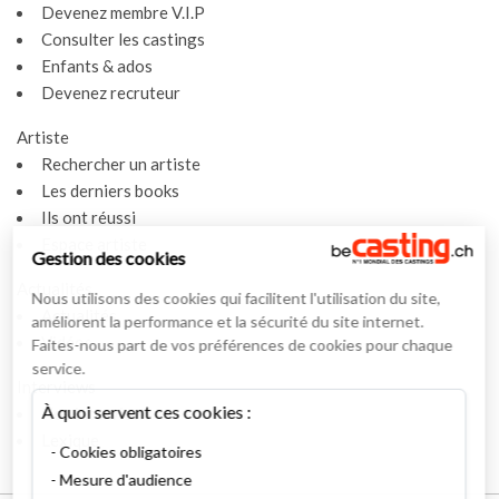
Devenez membre V.I.P
Consulter les castings
Enfants & ados
Devenez recruteur
Artiste
Rechercher un artiste
Les derniers books
Ils ont réussi
Espace artiste
Gestion des cookies
Actualités
Nous utilisons des cookies qui facilitent l'utilisation du site,
Actualités
améliorent la performance et la sécurité du site internet.
Vidéos
Faites-nous part de vos préférences de cookies pour chaque
service.
Interviews
À quoi servent ces cookies :
Nos interviews
Lexique
Cookies obligatoires
Mesure d'audience