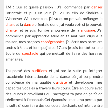
I.M :
Oui et quelle passion ! J’ai commencé par
danser
l’orientale et puis un jour j’ai vu un clip de Shakira «
Whenever Wherever » et j’ai vu qu’on pouvait mélanger le
chant
et la
danse
orientale donc j’ai voulu voir si je pouvais
chanter
et je suis tombé amoureuse de la
musique
. J’ai
commencé par apprendre seule en faisant mes clips à la
maison, mes propres
chorégraphies
, j’ai écrit mes premiers
textes à 6 ans et lorsque j’ai eu 17 ans je suis tombé sur une
école du
spectacle
qui permettait de faire des horaires
aménagés.
J’ai passé des
auditions
et j’ai par la suite pu intégrer
l’académie internationale de la danse où j’ai pu prendre
conscience de ma qualité d’
artiste
et développer mes
capacités vocales à travers leurs cours. Être en cours avec
des jeunes bienveillants qui partagent ta passion ça t’aide
réellement à t’épanouir. Cet épanouissement m’a permis par
la suite d' oser faire des concours de chants qui m’ont entre