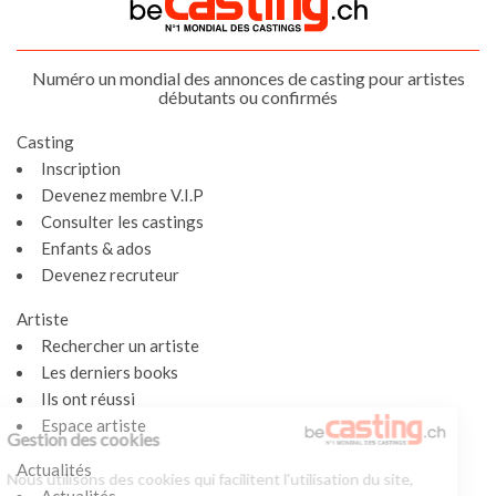
Numéro un mondial des annonces de casting pour artistes
débutants ou confirmés
Casting
Inscription
Devenez membre V.I.P
Consulter les castings
Enfants & ados
Devenez recruteur
Artiste
Rechercher un artiste
Les derniers books
Ils ont réussi
Espace artiste
Gestion des cookies
Actualités
Nous utilisons des cookies qui facilitent l'utilisation du site,
Actualités