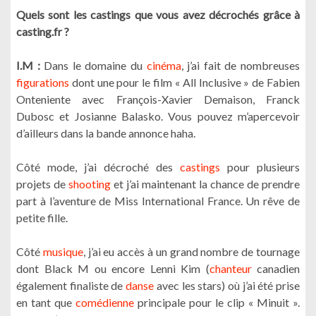
Quels sont les castings que vous avez décrochés grâce à
casting.fr ?
I.M :
Dans le domaine du
cinéma
, j’ai fait de nombreuses
figurations
dont une pour le film « All Inclusive » de Fabien
Onteniente avec François-Xavier Demaison, Franck
Dubosc et Josianne Balasko. Vous pouvez m’apercevoir
d’ailleurs dans la bande annonce haha.
Côté mode, j’ai décroché des
castings
pour plusieurs
projets de
shooting
et j’ai maintenant la chance de prendre
part à l’aventure de Miss International France. Un rêve de
petite fille.
Côté
musique
, j’ai eu accès à un grand nombre de tournage
dont Black M ou encore Lenni Kim (
chanteur
canadien
également finaliste de
danse
avec les stars) où j’ai été prise
en tant que
comédienne
principale pour le clip « Minuit ».