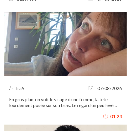
Ira9
07/08/2026
En gros plan, on voit le visage d’une femme, la tête
lourdement posée sur son bras. Le regard un peu levé
vers le haut, elle chuchote comme si elle parlait à une
01:23
autre elle-même : "Ah, Iritchka, ma pauvre, t’as tellement
travaillé aujourd’hui,...