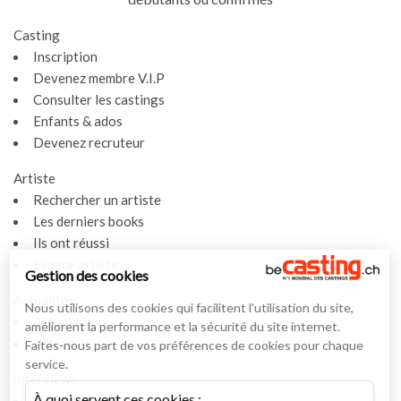
Casting
Inscription
Devenez membre V.I.P
Consulter les castings
Enfants & ados
Devenez recruteur
Artiste
Rechercher un artiste
Les derniers books
Ils ont réussi
Espace artiste
Gestion des cookies
Actualités
Nous utilisons des cookies qui facilitent l'utilisation du site,
Actualités
améliorent la performance et la sécurité du site internet.
Vidéos
Faites-nous part de vos préférences de cookies pour chaque
service.
Interviews
À quoi servent ces cookies :
Nos interviews