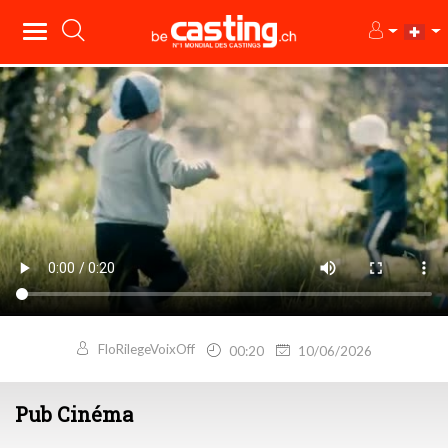
FloRilegeVoixOff
00:20
10/06/2026
Pub Cinéma