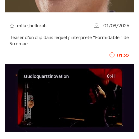
mike_hellorah
01/08/2026
Teaser d'un clip dans lequel j'interprète "Formidable " de
Stromae
01:32