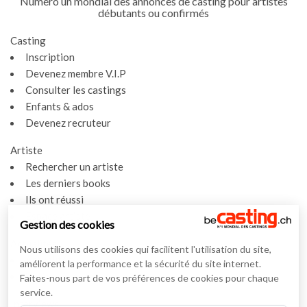
Numéro un mondial des annonces de casting pour artistes
débutants ou confirmés
Casting
Inscription
Devenez membre V.I.P
Consulter les castings
Enfants & ados
Devenez recruteur
Artiste
Rechercher un artiste
Les derniers books
Ils ont réussi
Espace artiste
Gestion des cookies
Actualités
Nous utilisons des cookies qui facilitent l'utilisation du site,
Actualités
améliorent la performance et la sécurité du site internet.
Vidéos
Faites-nous part de vos préférences de cookies pour chaque
service.
Interviews