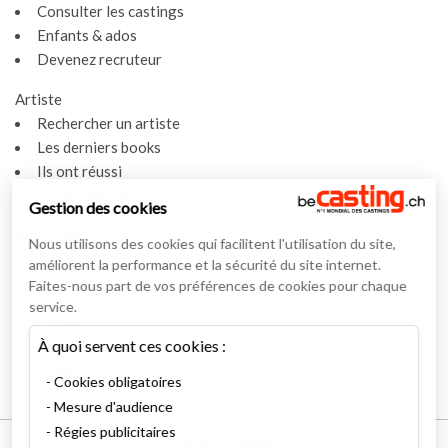
Consulter les castings
Enfants & ados
Devenez recruteur
Artiste
Rechercher un artiste
Les derniers books
Ils ont réussi
Espace artiste
Gestion des cookies
Actualités
Nous utilisons des cookies qui facilitent l'utilisation du site,
Actualités
améliorent la performance et la sécurité du site internet.
Vidéos
Faites-nous part de vos préférences de cookies pour chaque
service.
Interviews
À quoi servent ces cookies :
Nos interviews
Lexique
Cookies obligatoires
Mesure d'audience
Régies publicitaires
Mentions légales