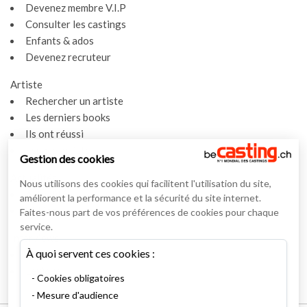
Devenez membre V.I.P
Consulter les castings
Enfants & ados
Devenez recruteur
Artiste
Rechercher un artiste
Les derniers books
Ils ont réussi
Espace artiste
Gestion des cookies
Actualités
Nous utilisons des cookies qui facilitent l'utilisation du site,
Actualités
améliorent la performance et la sécurité du site internet.
Vidéos
Faites-nous part de vos préférences de cookies pour chaque
service.
Interviews
À quoi servent ces cookies :
Nos interviews
Lexique
Cookies obligatoires
Mesure d'audience