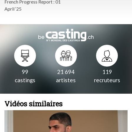
French Progress Report : 01
April ‘25
99
21 694
119
castings
artistes
recruteurs
Vidéos similaires