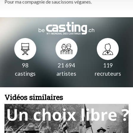
Pour ma compagnie de saucissons véganes.
98
21 694
119
castings
artistes
recruteurs
Vidéos similaires