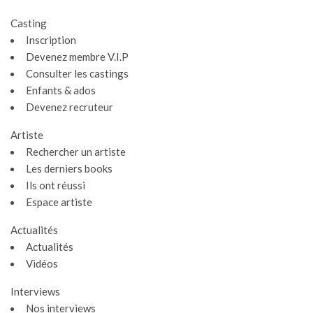
Casting
Inscription
Devenez membre V.I.P
Consulter les castings
Enfants & ados
Devenez recruteur
Artiste
Rechercher un artiste
Les derniers books
Ils ont réussi
Espace artiste
Gestion des cookies
Actualités
Nous utilisons des cookies qui facilitent l'utilisation du site,
Actualités
améliorent la performance et la sécurité du site internet.
Vidéos
Faites-nous part de vos préférences de cookies pour chaque
service.
Interviews
À quoi servent ces cookies :
Nos interviews