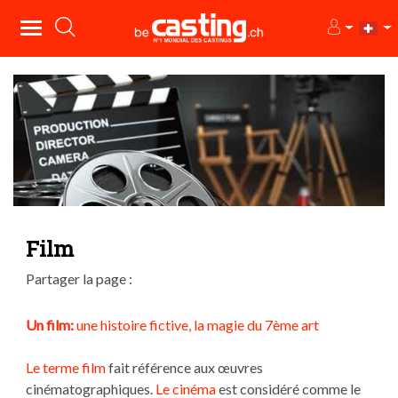
Film
Partager la page :
Un film:
une histoire fictive, la magie du 7ème art
Le terme film
fait référence aux œuvres
cinématographiques.
Le cinéma
est considéré comme le