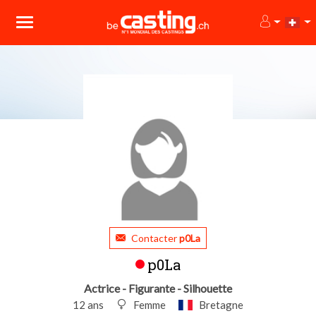
Contacter
p0La
p0La
Actrice - Figurante - Silhouette
12 ans
Femme
Bretagne