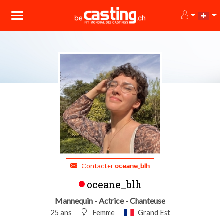
Contacter
oceane_blh
oceane_blh
Mannequin - Actrice - Chanteuse
25 ans
Femme
Grand Est