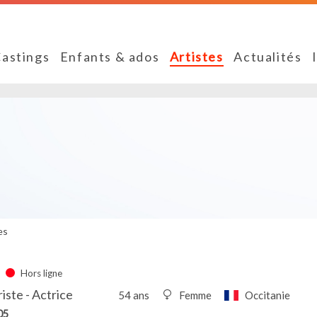
astings
Enfants & ados
Artistes
Actualités
es
Hors ligne
iste - Actrice
54 ans
Femme
Occitanie
05