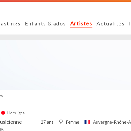
astings
Enfants & ados
Artistes
Actualités
es
Hors ligne
usicienne
27 ans
Femme
Auvergne-Rhône-A
15