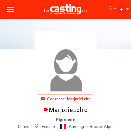
Contacter
MarjorieLclrc
MarjorieLclrc
Figurante
35 ans
Femme
Auvergne-Rhône-Alpes