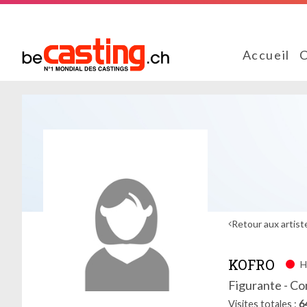
Accueil
C
Retour aux artist
KOFRO
H
Figurante - C
Visites totales
6