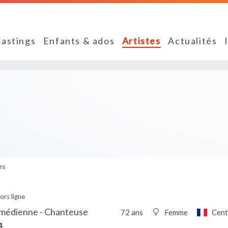
astings
Enfants & ados
Artistes
Actualités
es
ors ligne
omédienne - Chanteuse
72 ans
Femme
Cent
4