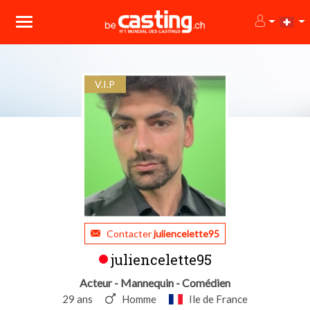
V.I.P
Contacter
juliencelette95
juliencelette95
Acteur - Mannequin - Comédien
29 ans
Homme
Ile de France