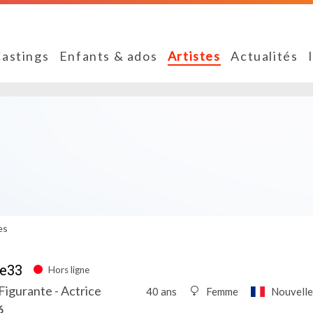
astings
Enfants & ados
Artistes
Actualités
es
e33
Hors ligne
igurante - Actrice
40 ans
Femme
Nouvelle
6