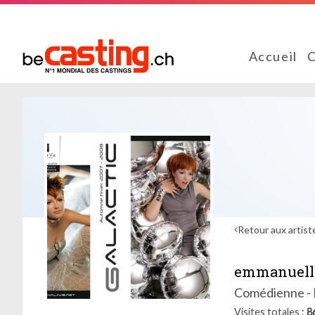
Accueil
C
Retour aux artist
emmanuell
Comédienne - F
Visites totales
8