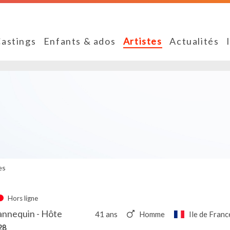
astings
Enfants & ados
Artistes
Actualités
es
Hors ligne
annequin - Hôte
41 ans
Homme
Ile de Franc
28