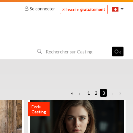
Se connecter
S'inscrire
gratuitement
Ok
«
1
2
3
»
Exclu
Casting