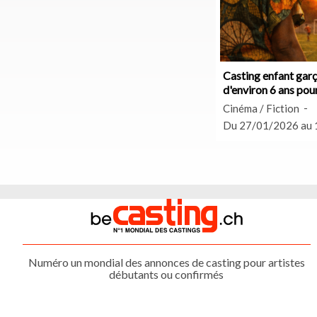
Casting enfant garç
d'environ 6 ans pou
Cinéma / Fiction
Gestion des cookies
Du 27/01/2026 au
Nous utilisons des cookies qui facilitent l'utilisation du site,
améliorent la performance et la sécurité du site internet.
Faites-nous part de vos préférences de cookies pour chaque
service.
À quoi servent ces cookies :
Cookies obligatoires
Mesure d'audience
Numéro un mondial des annonces de casting pour artistes
Régies publicitaires
débutants ou confirmés
TOUT
PARAMÉTRER