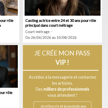
pour rôle
Casting actrice entre 24 et 30 ans pour rôle
a
principal dans court métrage
Court-métrage
Du 26/06/2026 au 10/08/2026
JE CRÉE MON PASS
VIP !
Accédez à la messagerie et contactez
les artistes.
Des
milliers de professionnels
our rôle
vous attendent !
Je m’inscris et je postule aux