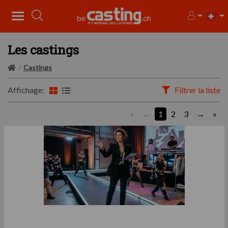
Les castings
Castings
Affichage:
Filtrer la liste
«
1
2
3
»