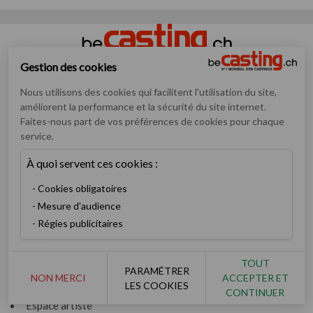
Gestion des cookies
Numéro un mondial des annonces de casting pour artistes
Nous utilisons des cookies qui facilitent l'utilisation du site,
débutants ou confirmés
améliorent la performance et la sécurité du site internet.
Faites-nous part de vos préférences de cookies pour chaque
Casting
service.
Inscription
Devenez membre V.I.P
À quoi servent ces cookies :
Consulter les castings
Cookies obligatoires
Enfants & ados
Mesure d'audience
Devenez recruteur
Régies publicitaires
Artiste
Rechercher un artiste
TOUT
PARAMÉTRER
Les derniers books
NON MERCI
ACCEPTER ET
LES COOKIES
Ils ont réussi
CONTINUER
Espace artiste