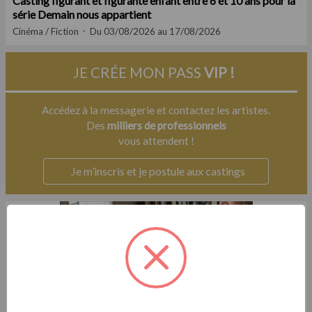
Casting figurant et figurante enfant entre 6 et 10 ans pour la
série Demain nous appartient
Cinéma / Fiction
Du 03/08/2026 au 17/08/2026
JE CRÉE MON PASS
VIP !
Accédez à la messagerie et contactez les artistes.
Des
milliers de professionnels
vous attendent !
Je m’inscris et je postule aux castings