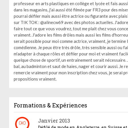
professeur en arts plastiques en collège et lycée et fais auss
dans les magasins, j'ai aussi été filmée par FR3 pour des mise
pourrai défiler mais aussi être actrice ou figurante avec pla
sur TIK TOK : @alinecw69 avec des photos actuelles. J'adore 
faire tout ce que vous voudrez, tout me plait chez vous conce
vraiment. J'adore les films drôles mais aussi les films d'horre
serait possible pour moi comme actrice, vraiment, je termine
comédienne. Je peux être très drôle, très sensible aussi ou fa
m'adapter à chaque rôles et défiler pour moi et vraiment facil
quelque chose de sportif, un entrainement serait nécessaire. 
bal, au badminton et saut de haies, nager et courir aussi. Je 
remercie vraiment pour mon inscription chez vous, je serai p
propositions vraiment.
Formations & Expériences
Janvier 2013
Défilé de mode en Angleterre, en Suisse et