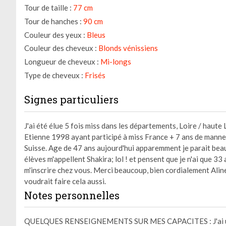
Tour de taille :
77 cm
Tour de hanches :
90 cm
Couleur des yeux :
Bleus
Couleur des cheveux :
Blonds vénissiens
Longueur de cheveux :
Mi-longs
Type de cheveux :
Frisés
Signes particuliers
J'ai été élue 5 fois miss dans les départements, Loire / haute 
Etienne 1998 ayant participé à miss France + 7 ans de manne
Suisse. Age de 47 ans aujourd'hui apparemment je parait bea
élèves m'appellent Shakira; lol ! et pensent que je n'ai que 33
m'inscrire chez vous. Merci beaucoup, bien cordialement Aline
voudrait faire cela aussi.
Notes personnelles
QUELQUES RENSEIGNEMENTS SUR MES CAPACITES : J'ai un 