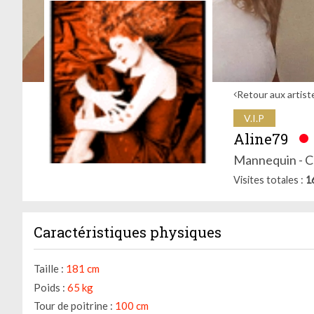
Retour aux artist
V.I.P
Aline79
Mannequin - C
Visites totales
1
Caractéristiques physiques
Taille :
181 cm
Poids :
65 kg
Tour de poitrine :
100 cm