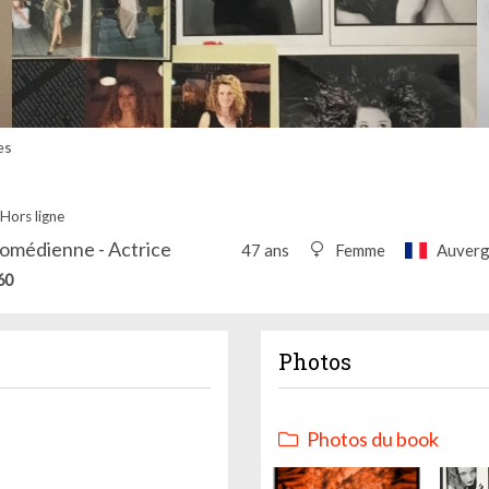
es
Hors ligne
omédienne - Actrice
47 ans
Femme
Auverg
60
Photos
Photos du book