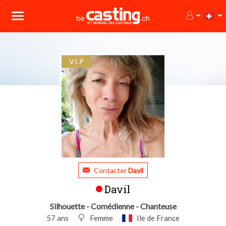
V.I.P
Contacter
Davil
Davil
Silhouette - Comédienne - Chanteuse
57 ans
Femme
Ile de France