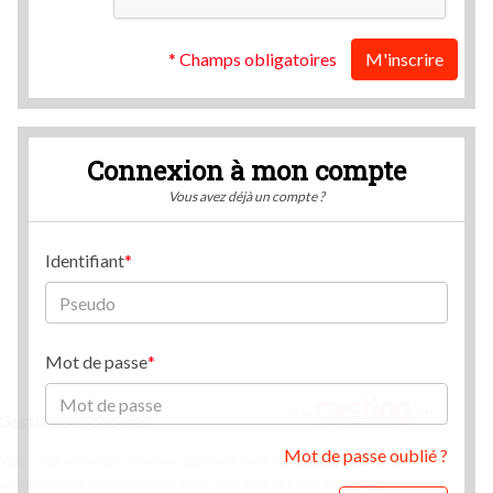
* Champs obligatoires
M'inscrire
Connexion à mon compte
Vous avez déjà un compte ?
Identifiant
Mot de passe
Gestion des cookies
Mot de passe oublié ?
Nous utilisons des cookies qui facilitent l'utilisation du site,
améliorent la performance et la sécurité du site internet.